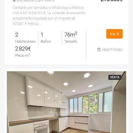
Barcelona (Sant Martí)
Contacto por llamadas o WhatsApp a Patricia
+34.6.6.2.6.9.8.3.2.8. La vivienda se encuentra
actualmente alquilada por un importe de
970,81 € mensu...
2
2
1
76m
Ver
Habitaciones
Baños
Tamaño
2.829€
Hace 9 horas
2
Precio m
VENTA