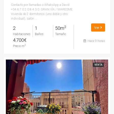
Contacto por llamadas o WhatsApp a David
+34.6.7.0.2.0.8.4.3.0. GRAN VÍA / MARESME.
Vivienda de 2 dormitorios (uno doble y otro
individual), salón ...
2
2
1
50m
Ver
Habitaciones
Baños
Tamaño
4.700€
Hace 9 horas
2
Precio m
VENTA