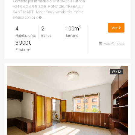
Contacto por llamadas o WhatsApp a Patricia
+34.6.6.2.6.9.8.3.2.8. PONT DEL TREBALL /
SANT MARTÍ. Magnífica vivienda totalmente
exterior con balc�...
2
4
2
100m
Ver
Habitaciones
Baños
Tamaño
3.900€
Hace 9 horas
2
Precio m
VENTA