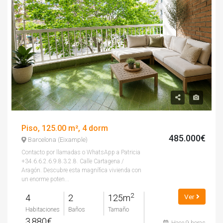
Piso, 125.00 m², 4 dorm
485.000€
Barcelona (Eixample)
Contacto por llamadas o WhatsApp a Patricia
+34.6.6.2.6.9.8.3.2.8. Calle Cartagena /
Aragón. Descubre esta magnífica vivienda con
un enorme poten...
2
4
2
125m
Ver
Habitaciones
Baños
Tamaño
3.880€