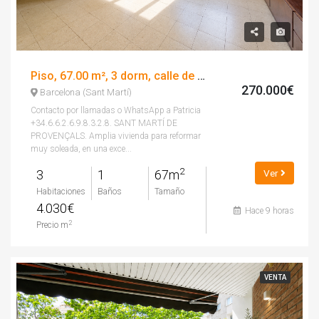
Piso, 67.00 m², 3 dorm, calle de provençals
270.000€
Barcelona (Sant Martí)
Contacto por llamadas o WhatsApp a Patricia
+34.6.6.2.6.9.8.3.2.8. SANT MARTÍ DE
PROVENÇALS. Amplia vivienda para reformar
muy soleada, en una exce...
2
3
1
67m
Ver
Habitaciones
Baños
Tamaño
4.030€
Hace 9 horas
2
Precio m
VENTA