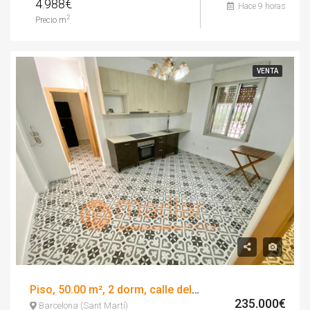
4.988€
Hace 9 horas
2
Precio m
VENTA
Piso, 50.00 m², 2 dorm, calle del maresme
235.000€
Barcelona (Sant Martí)