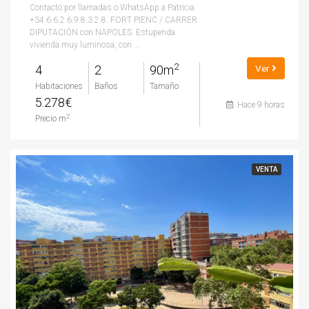
Contacto por llamadas o WhatsApp a Patricia
+34.6.6.2.6.9.8.3.2.8. FORT PIENC / CARRER
DIPUTACIÓN con NAPOLES. Estupenda
vivienda muy luminosa, con ...
2
4
2
90m
Ver
Habitaciones
Baños
Tamaño
5.278€
Hace 9 horas
2
Precio m
VENTA