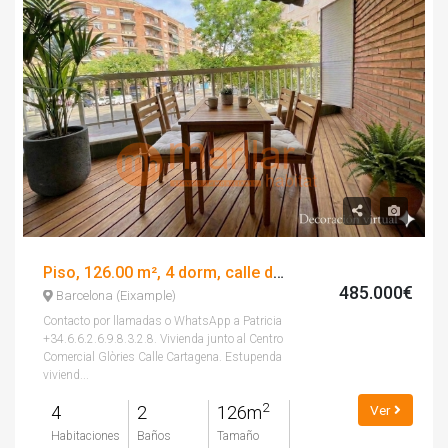
Piso, 126.00 m², 4 dorm, calle de cartagena
485.000€
Barcelona (Eixample)
Contacto por llamadas o WhatsApp a Patricia
+34.6.6.2.6.9.8.3.2.8. Vivienda junto al Centro
Comercial Glòries Calle Cartagena. Estupenda
viviend...
2
4
2
126m
Ver
Habitaciones
Baños
Tamaño