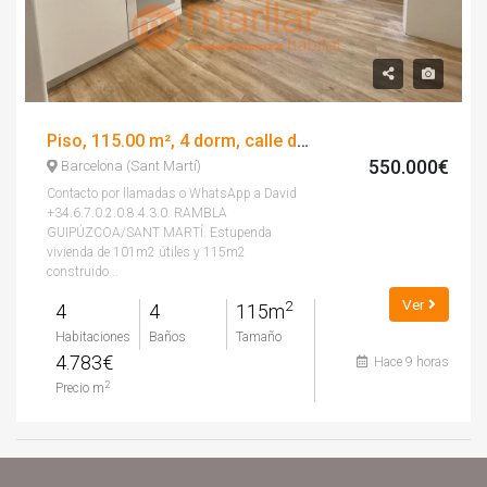
Piso, 115.00 m², 4 dorm, calle de guipúscoa
550.000€
Barcelona (Sant Martí)
Contacto por llamadas o WhatsApp a David
+34.6.7.0.2.0.8.4.3.0. RAMBLA
GUIPÚZCOA/SANT MARTÍ. Estupenda
vivienda de 101m2 útiles y 115m2
construido...
Ver
2
4
4
115m
Habitaciones
Baños
Tamaño
4.783€
Hace 9 horas
2
Precio m