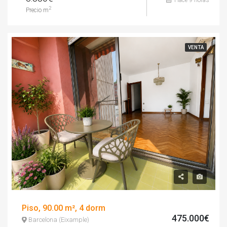
Hace 9 horas
2
Precio m
VENTA
Piso, 90.00 m², 4 dorm
475.000€
Barcelona (Eixample)