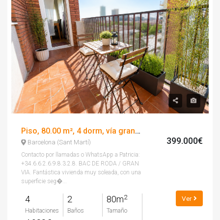
Piso, 80.00 m², 4 dorm, vía gran via de les corts catalanes
399.000€
Barcelona (Sant Martí)
Contacto por llamadas o WhatsApp a Patricia:
+34.6.6.2.6.9.8.3.2.8. BAC DE RODA / GRAN
VIA. Fantástica vivienda muy soleada, con una
superficie seg�...
2
4
2
80m
Ver
Habitaciones
Baños
Tamaño