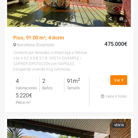
Piso, 91.00 m², 4 dorm
475.000€
Barcelona (Eixample)
Contacto por llamadas o WhatsApp a Patricia
+34.6.6.2.6.9.8.3.2.8. DRETA EIXAMPLE /
CARRER DIPUTACIÓN con NAPOLES.
Estupenda vivienda muy luminosa, ...
2
4
2
91m
Ver
Habitaciones
Baños
Tamaño
5.220€
Hace 9 horas
2
Precio m
VENTA