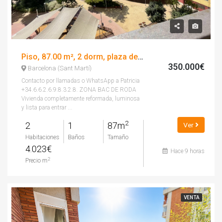
Piso, 87.00 m², 2 dorm, plaza de la infància
350.000€
Barcelona (Sant Martí)
Contacto por llamadas o WhatsApp a Patricia
+34.6.6.2.6.9.8.3.2.8. ZONA BAC DE RODA
Vivienda completamente reformada, luminosa
y lista para entrar ...
2
2
1
87m
Ver
Habitaciones
Baños
Tamaño
4.023€
Hace 9 horas
2
Precio m
VENTA